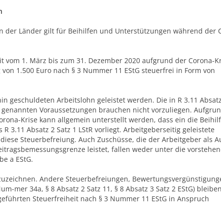
n
der Länder gilt für Beihilfen und Unterstützungen während der 
it vom 1. März bis zum 31. Dezember 2020 aufgrund der Corona-Kr
 von 1.500 Euro nach § 3 Nummer 11 EStG steuerfrei in Form von
in geschuldeten Arbeitslohn geleistet werden. Die in R 3.11 Absatz
R) genannten Voraussetzungen brauchen nicht vorzuliegen. Aufgru
orona-Krise kann allgemein unterstellt werden, dass ein die Beihil
R 3.11 Absatz 2 Satz 1 LStR vorliegt. Arbeitgeberseitig geleistete
 diese Steuerbefreiung. Auch Zuschüsse, die der Arbeitgeber als A
itragsbemessungsgrenze leistet, fallen weder unter die vorstehe
be a EStG.
fzuzeichnen. Andere Steuerbefreiungen, Bewertungsvergünstigung
um-mer 34a, § 8 Absatz 2 Satz 11, § 8 Absatz 3 Satz 2 EStG) bleibe
eführten Steuerfreiheit nach § 3 Nummer 11 EStG in Anspruch