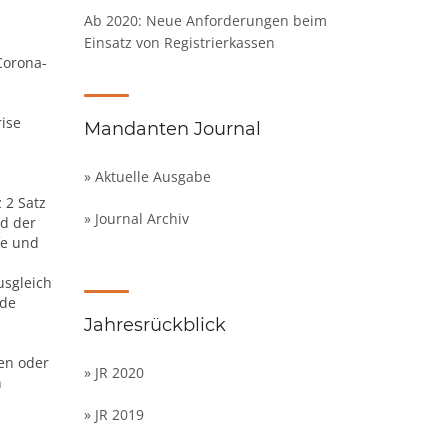
Ab 2020: Neue Anforderungen beim
Einsatz von Registrierkassen
Corona-
ise
Mandanten Journal
» Aktuelle Ausgabe
 2 Satz
» Journal Archiv
nd der
fe und
usgleich
nde
Jahresrückblick
en oder
» JR 2020
n
» JR 2019